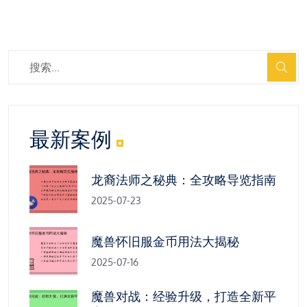
最新案例
龙裔法师之秘典：全攻略导览指南
2025-07-23
魔兽怀旧服金币用法大揭秘
2025-07-16
魔兽对战：经验升级，打造全新平