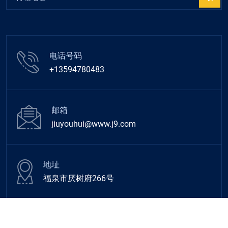
电话号码
+13594780483
邮箱
jiuyouhui@www.j9.com
地址
福泉市厌树府266号
© 2026 All Rights Reserved
万向娱乐官网
.