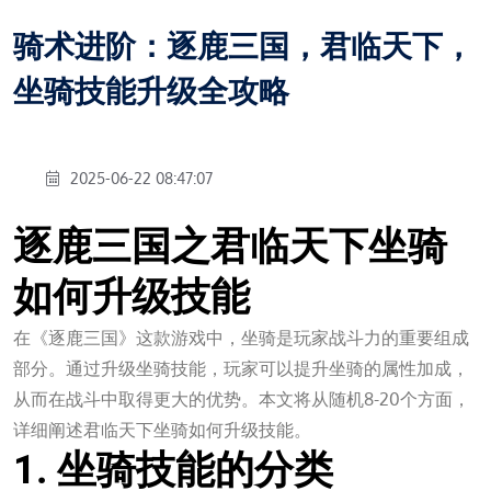
骑术进阶：逐鹿三国，君临天下，
坐骑技能升级全攻略
2025-06-22 08:47:07
逐鹿三国之君临天下坐骑
如何升级技能
在《逐鹿三国》这款游戏中，坐骑是玩家战斗力的重要组成
部分。通过升级坐骑技能，玩家可以提升坐骑的属性加成，
从而在战斗中取得更大的优势。本文将从随机8-20个方面，
详细阐述君临天下坐骑如何升级技能。
1. 坐骑技能的分类