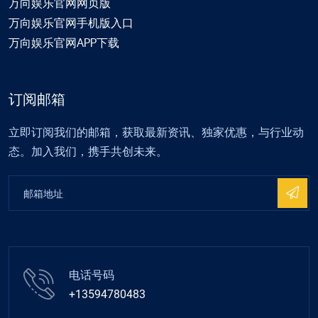
万向娱乐官网网页版
万向娱乐官网手机版入口
万向娱乐官网APP下载
订阅邮箱
立即订阅我们的邮箱，获取最新资讯、独家优惠，与行业动
态。加入我们，携手共创未来。
电话号码
+13594780483