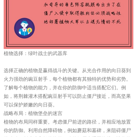
植物选择：绿叶战士的武器库
万向娱乐官网
选择正确的植物是赢得战斗的关键。从光合作用的向日葵到
火力强劲的豌豆射手，每个植物都有其独特的优势和劣势。
了解每个植物的能力，并在你的防御中适当搭配它们。例
如，将荆棘灌木搭配豌豆射手可以防止僵尸接近，而高坚果
可以保护娇嫩的向日葵。
战略布局：植物堡垒的迷宫
植物的布局同样重要。考虑僵尸前进的路径，并相应地放置
你的防御。利用自然障碍物，例如蘑菇和墓碑，来阻碍僵尸