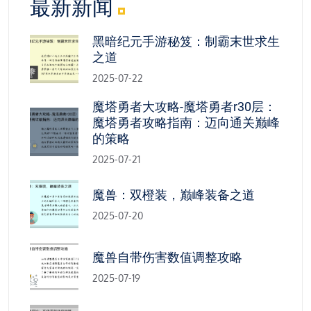
最新新闻
黑暗纪元手游秘笈：制霸末世求生
之道
2025-07-22
魔塔勇者大攻略-魔塔勇者r30层：
魔塔勇者攻略指南：迈向通关巅峰
的策略
2025-07-21
魔兽：双橙装，巅峰装备之道
2025-07-20
魔兽自带伤害数值调整攻略
2025-07-19