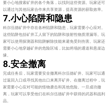
要小心地搜索矿井的各个角落，以找到这些资源。玩家还可
以通过与其他玩家合作来共享资源，提高资源的获取效率。
7.小心陷阱和隐患
科尔伍德矿井中存在各种陷阱和隐患，玩家需要小心应对。
这些陷阱包括矿井工人留下的陷阱和放射性物质泄漏等。玩
家可以使用探测器和陷阱解除技能来避免受到伤害。玩家还
需要小心地穿越矿井的危险区域，比如坍塌的通道和悬崖边
缘。
8.安全撤离
完成任务后，玩家需要安全撤离科尔伍德矿井。玩家可以通
过返回入口或寻找其他出口来离开矿井。在撤离过程中，玩
家需要小心应对可能的怪物袭击和其他危险。一旦成功撤
离，玩家可以享受他们在科尔伍德矿井中获得的武器和战利
品。
万向娱乐平台