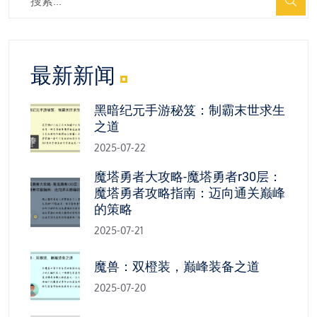
最新新闻
黑暗纪元手游秘笈：制霸末世求生
之道
2025-07-22
魔塔勇者大攻略-魔塔勇者r30层：
魔塔勇者攻略指南：迈向通关巅峰
的策略
2025-07-21
魔兽：双橙装，巅峰装备之道
2025-07-20