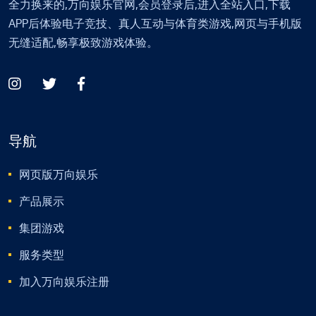
全力换来的,万向娱乐官网,会员登录后,进入全站入口,下载
APP后体验电子竞技、真人互动与体育类游戏,网页与手机版
无缝适配,畅享极致游戏体验。
导航
网页版万向娱乐
产品展示
集团游戏
服务类型
加入万向娱乐注册